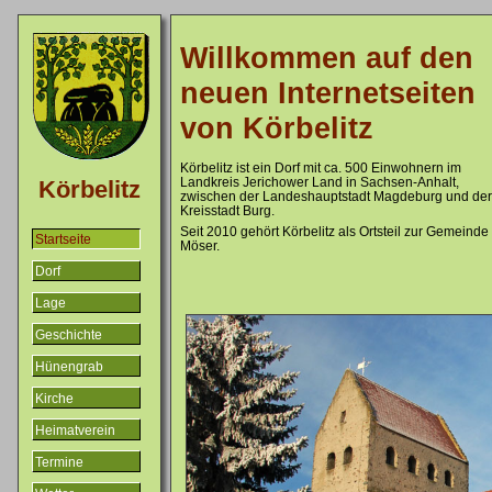
Willkommen auf den
neuen Internetseiten
von Körbelitz
Körbelitz ist ein Dorf mit ca. 500 Einwohnern im
Landkreis Jerichower Land in Sachsen-Anhalt,
Körbelitz
zwischen der Landeshauptstadt Magdeburg und der
Kreisstadt Burg.
Seit 2010 gehört Körbelitz als Ortsteil zur Gemeinde
Startseite
Möser.
Dorf
Lage
Geschichte
Hünengrab
Kirche
Heimatverein
Termine