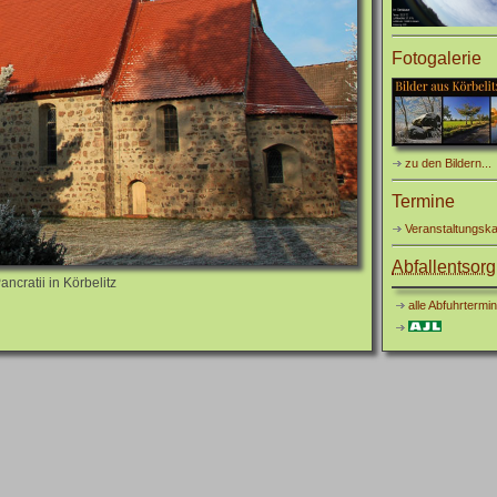
Fotogalerie
zu den Bildern...
Termine
Veranstaltungska
Abfallentsor
ancratii in Körbelitz
alle Abfuhrtermi