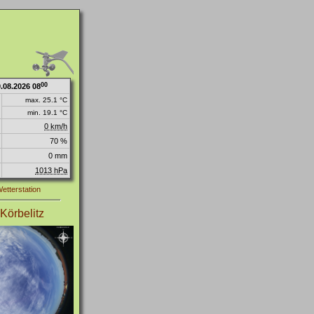
00
0.08.2026 08
max. 25.1 °C
min. 19.1 °C
0 km/h
70 %
0 mm
1013 hPa
Wetterstation
Körbelitz