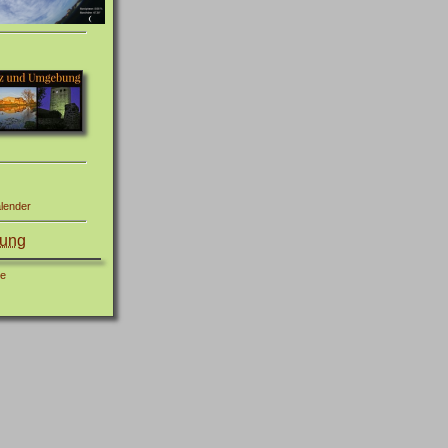
lender
gung
ne